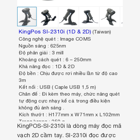
KingPos SI-2310i (1D & 2D)
(Taiwan)
Công nghệ quét : Image COMS
Nguồn sáng : 625nm
Độ phân giải : 3 mill
Khoảng cách quét : 6 – 250mm
Khả năng đọc : 1D & 2D
Độ bền : Chịu được rơi nhiều lần từ độ cao
3m
Kết nối : USB ( Caple USB 1,5 m)
Chân đế : Đi kèm theo máy, chức năng quét
tự động cực nhạy kể cả trong điều kiện
không đủ ánh sáng .
Kích thướt : H177mm x W71mm x L102mm
Trọng lượng : 250 g
KingPOS-SI-2310i là dòng máy đọc mã
vạch 2D cầm tay. SI-2310i đọc được